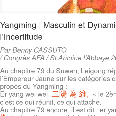
Yangming | Masculin et Dynam
l’Incertitude
Par Benny CASSUTO
/ Congrès AFA / St Antoine l’Abbaye 
Au chapitre 79 du Suwen, Leigong rép
l’Empereur Jaune sur les catégories d
propos du Yangming :
Er yang wei wei
« le 2è
二陽 為 維,
c’est ce qui réunit, ce qui attache.
Au chapitre 79 encore, il est dit : er 